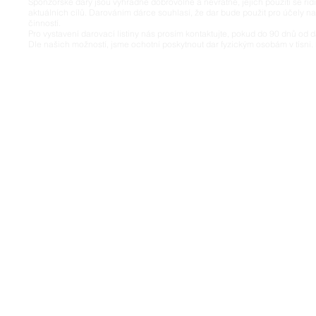
Sponzorské dary jsou výhradně dobrovolné a nevratné, jejích použití se říd
aktuálních cílů. Darováním dárce souhlasí, že dar bude použit pro účely n
činností.
Pro vystavení darovací listiny nás prosím kontaktujte, pokud do 90 dnů od d
Dle našich možností, jsme ochotní poskytnout dar fyzickým osobám v tísni. 