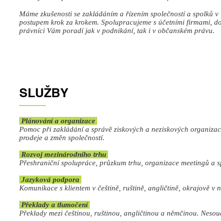
Máme zkušenosti se zakládáním a řízením společností a spolků 
postupem krok za krokem. Spolupracujeme s účetními firmami, do
právníci Vám poradí jak v podnikání, tak i v občanském právu.
SLUŽBY
Plánování a organizace
Pomoc při zakládání a správě ziskových a neziskových organizací
prodeje a změn společností.
Rozvoj mezinárodního trhu
Přeshraniční spolupráce, průzkum trhu, organizace meetingů a 
​ Jazyková podpora
Komunikace s klientem v češtině, ruštině, angličtině, okrajově v
Překlady a tlumočení
Překlady mezi češtinou, ruštinou, angličtinou a němčinou. Nesou