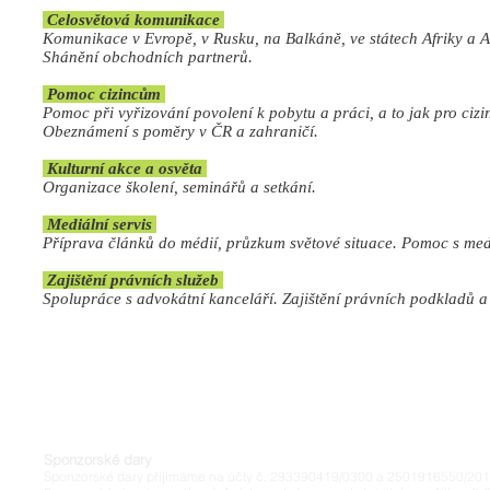
Celosvětová komunikace
Komunikace v Evropě, v Rusku, na Balkáně, ve státech Afriky a A
Shánění obchodních partnerů.
Pomoc cizincům
Pomoc při vyřizování povolení k pobytu a práci, a to jak pro ciz
Obeznámení s poměry v ČR a zahraničí.
​ Kulturní akce a osvěta
Organizace školení, seminářů a setkání.
Mediální servis
Příprava článků do médií, průzkum světové situace. Pomoc s med
Zajištění právních služeb
Spolupráce s advokátní kanceláří. Zajištění právních podkladů a
© 2020 by ​Negotium Procuratio Comitatu z.s., IČ: 090 89 969,
Proudly created with
Wix.com
Sponzorské dary
Sponzorské dary přijímáme na účty č. 293390419/0300 a 2501916550/201