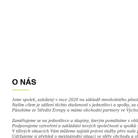
O NÁS
Jsme spolek, založený v roce 2020 na základě mnoholetého působ
Naším cílem je sdílení těchto zkušeností s jednotlivci a spolky, 
Působíme ze Střední Evropy a máme obchodní partnery ve Východ
Zaměřujeme se na jednotlivce a skupiny, kterým pomáháme v oblast
Podporujeme vytvoření a zakládání nových společností a spolků s 
V tíživých situacích Vám můžeme zajistit právní služby přes naše 
Udržujeme si přehled o mezinárodní situaci ve sféře obchodu a 